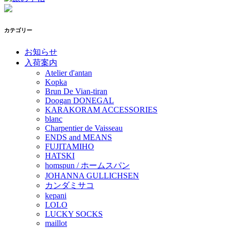
カテゴリー
お知らせ
入荷案内
Atelier d'antan
Kopka
Brun De Vian-tiran
Doogan DONEGAL
KARAKORAM ACCESSORIES
blanc
Charpentier de Vaisseau
ENDS and MEANS
FUJITAMIHO
HATSKI
homspun / ホームスパン
JOHANNA GULLICHSEN
カンダミサコ
kepani
LOLO
LUCKY SOCKS
maillot