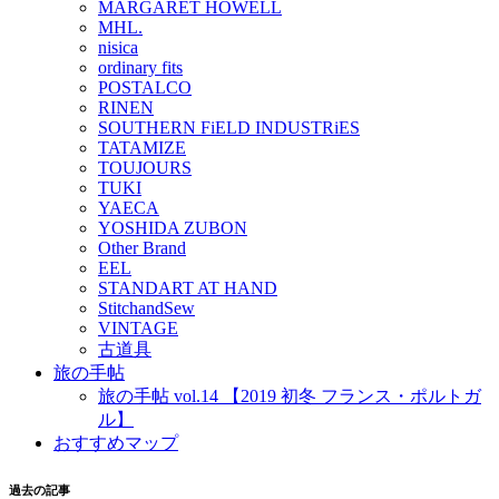
MARGARET HOWELL
MHL.
nisica
ordinary fits
POSTALCO
RINEN
SOUTHERN FiELD INDUSTRiES
TATAMIZE
TOUJOURS
TUKI
YAECA
YOSHIDA ZUBON
Other Brand
EEL
STANDART AT HAND
StitchandSew
VINTAGE
古道具
旅の手帖
旅の手帖 vol.14 【2019 初冬 フランス・ポルトガ
ル】
おすすめマップ
過去の記事