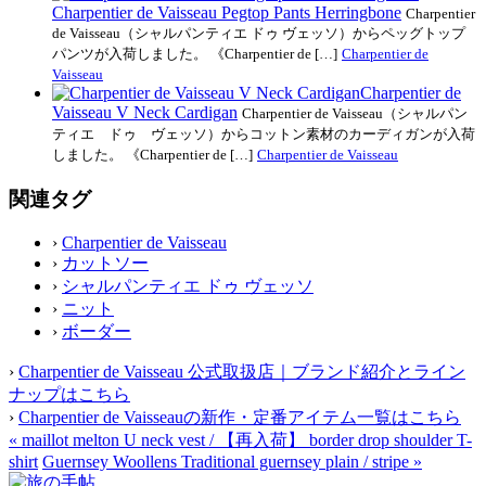
Charpentier de Vaisseau Pegtop Pants Herringbone
Charpentier
de Vaisseau（シャルパンティエ ドゥ ヴェッソ）からペッグトップ
パンツが入荷しました。 《Charpentier de […]
Charpentier de
Vaisseau
Charpentier de
Vaisseau V Neck Cardigan
Charpentier de Vaisseau（シャルパン
ティエ ドゥ ヴェッソ）からコットン素材のカーディガンが入荷
しました。 《Charpentier de […]
Charpentier de Vaisseau
関連タグ
›
Charpentier de Vaisseau
›
カットソー
›
シャルパンティエ ドゥ ヴェッソ
›
ニット
›
ボーダー
›
Charpentier de Vaisseau 公式取扱店｜ブランド紹介とライン
ナップはこちら
›
Charpentier de Vaisseauの新作・定番アイテム一覧はこちら
«
maillot melton U neck vest / 【再入荷】 border drop shoulder T-
shirt
Guernsey Woollens Traditional guernsey plain / stripe
»