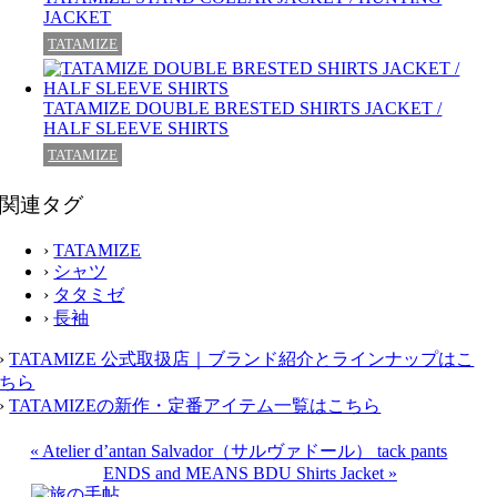
JACKET
TATAMIZE
TATAMIZE DOUBLE BRESTED SHIRTS JACKET /
HALF SLEEVE SHIRTS
TATAMIZE
関連タグ
›
TATAMIZE
›
シャツ
›
タタミゼ
›
長袖
›
TATAMIZE 公式取扱店｜ブランド紹介とラインナップはこ
ちら
›
TATAMIZEの新作・定番アイテム一覧はこちら
«
Atelier d’antan Salvador（サルヴァドール） tack pants
ENDS and MEANS BDU Shirts Jacket
»