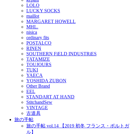
LOLO
LUCKY SOCKS
maillot
MARGARET HOWELL
MHL.
nisica
ordinary fits
POSTALCO
RINEN
SOUTHERN FiELD INDUSTRiES
TATAMIZE
TOUJOURS
TUKI
YAECA
YOSHIDA ZUBON
Other Brand
EEL
STANDART AT HAND
StitchandSew
VINTAGE
古道具
旅の手帖
旅の手帖 vol.14 【2019 初冬 フランス・ポルトガ
ル】