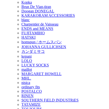
Kopka
Brun De Vian-tiran
Doogan DONEGAL
KARAKORAM ACCESSORIES
blanc
Charpentier de Vaisseau
ENDS and MEANS
FUJITAMIHO
HATSKI
homspun / ホームスパン
JOHANNA GULLICHSEN
カンダミサコ
kepani
LOLO
LUCKY SOCKS
maillot
MARGARET HOWELL
MHL.
nisica
ordinary fits
POSTALCO
RINEN
SOUTHERN FiELD INDUSTRiES
TATAMIZE
TOUJOURS