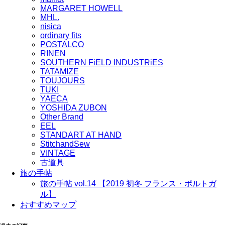
MARGARET HOWELL
MHL.
nisica
ordinary fits
POSTALCO
RINEN
SOUTHERN FiELD INDUSTRiES
TATAMIZE
TOUJOURS
TUKI
YAECA
YOSHIDA ZUBON
Other Brand
EEL
STANDART AT HAND
StitchandSew
VINTAGE
古道具
旅の手帖
旅の手帖 vol.14 【2019 初冬 フランス・ポルトガ
ル】
おすすめマップ