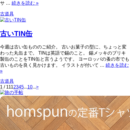
サ …
続きを読む
»
古道具
古いTIN缶
今週は古い缶もののご紹介。 古いお菓子の型に、ちょっと変
わった丸缶まで。 TINは英語で錫のこと。 錫メッキのブリキ
製缶のことをTIN缶と言うようです。 ヨーロッパの蚤の市でも
古いものを良く見かけます。 イラストが付いて …
続きを読む
»
古道具
1 / 11
1
2
3
4
5
...
10
...
>