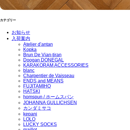
カテゴリー
お知らせ
入荷案内
Atelier d'antan
Kopka
Brun De Vian-tiran
Doogan DONEGAL
KARAKORAM ACCESSORIES
blanc
Charpentier de Vaisseau
ENDS and MEANS
FUJITAMIHO
HATSKI
homspun / ホームスパン
JOHANNA GULLICHSEN
カンダミサコ
kepani
LOLO
LUCKY SOCKS
maillot