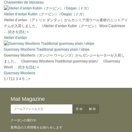
Charpentier de Vaisseau
Atelier d’antan Kubin（クービン） / Degas（ドガ）
Atelier d’antan （アトリエ ダンタン）からカシミア混ウール素材のニットアイ
テムが入荷しました。 《Atelier d’antan Kubin（クービン） Wool Cashmere
…
続きを読む
»
Atelier d'antan
Guernsey Woollens Traditional guernsey plain / stripe
Guernsey Woollens（ガンジー ウーレンズ）からガンジーセーターが入荷し
ました。 《Guernsey Woollens Traditional guernsey plain》 《Guernsey
Wooll …
続きを読む
»
Guernsey Woollens
1 / 7
1
2
3
4
5
...
>
Mail Magazine
クーポンの発行や
新商品の入荷情報をお知らせします