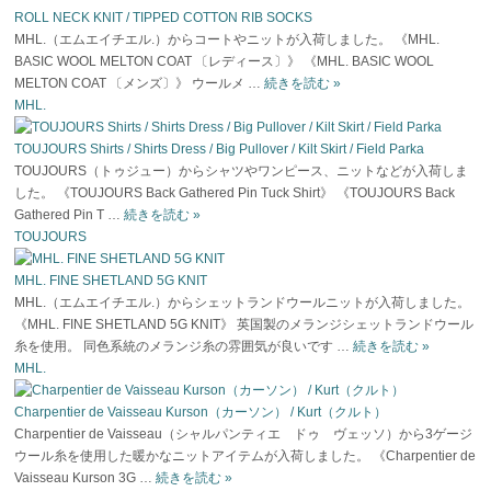
ROLL NECK KNIT / TIPPED COTTON RIB SOCKS
MHL.（エムエイチエル.）からコートやニットが入荷しました。 《MHL.
BASIC WOOL MELTON COAT 〔レディース〕》 《MHL. BASIC WOOL
MELTON COAT 〔メンズ〕》 ウールメ …
続きを読む
»
MHL.
TOUJOURS Shirts / Shirts Dress / Big Pullover / Kilt Skirt / Field Parka
TOUJOURS（トゥジュー）からシャツやワンピース、ニットなどが入荷しま
した。 《TOUJOURS Back Gathered Pin Tuck Shirt》 《TOUJOURS Back
Gathered Pin T …
続きを読む
»
TOUJOURS
MHL. FINE SHETLAND 5G KNIT
MHL.（エムエイチエル.）からシェットランドウールニットが入荷しました。
《MHL. FINE SHETLAND 5G KNIT》 英国製のメランジシェットランドウール
糸を使用。 同色系統のメランジ糸の雰囲気が良いです …
続きを読む
»
MHL.
Charpentier de Vaisseau Kurson（カーソン） / Kurt（クルト）
Charpentier de Vaisseau（シャルパンティエ ドゥ ヴェッソ）から3ゲージ
ウール糸を使用した暖かなニットアイテムが入荷しました。 《Charpentier de
Vaisseau Kurson 3G …
続きを読む
»