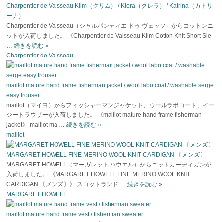
Charpentier de Vaisseau Klim（クリム） / Klera（クレラ） / Katrina（カトリ
ーナ）
Charpentier de Vaisseau（シャルパンティエ ドゥ ヴェッソ）からコットンニ
ットが入荷しました。 《Charpentier de Vaisseau Klim Cotton Knit Short Sle
…
続きを読む
»
Charpentier de Vaisseau
maillot mature hand frame fisherman jacket / wool labo coat / washable serge
easy trouser
maillot（マイヨ）からフィッシャーマンジャケット、ウールラボコート、イー
ジートラウザーが入荷しました。 《maillot mature hand frame fisherman
jacket》 maillot ma …
続きを読む
»
maillot
MARGARET HOWELL FINE MERINO WOOL KNIT CARDIGAN 〔メンズ〕
MARGARET HOWELL（マーガレット ハウエル）からニットカーディガンが
入荷しました。 《MARGARET HOWELL FINE MERINO WOOL KNIT
CARDIGAN 〔メンズ〕》 スコットランド …
続きを読む
»
MARGARET HOWELL
maillot mature hand frame vest / fisherman sweater