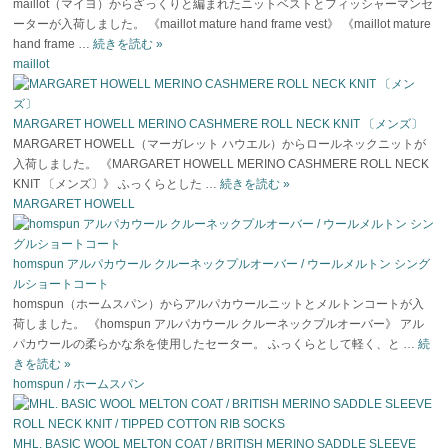
maillot（マイヨ）からざっくりと編まれたニットベストとフィッシャーマンセ
ーターが入荷しました。 《maillot mature hand frame vest》 《maillot mature
hand frame …
続きを読む
»
maillot
MARGARET HOWELL MERINO CASHMERE ROLL NECK KNIT 〔メンズ〕
MARGARET HOWELL（マーガレット ハウエル）からロールネックニットが
入荷しました。 《MARGARET HOWELL MERINO CASHMERE ROLL NECK
KNIT 〔メンズ〕》 ふっくらとした …
続きを読む
»
MARGARET HOWELL
homspun アルパカウール クルーネックプルオーバー / ウールメルトン シング
ルショートコート
homspun（ホームスパン）からアルパカウールニットとメルトンコートが入
荷しました。 《homspun アルパカウール クルーネックプルオーバー》 アル
パカウールの柔らかな糸を使用したセーター。 ふっくらとして軽く、と …
続
きを読む
»
homspun / ホームスパン
MHL. BASIC WOOL MELTON COAT / BRITISH MERINO SADDLE SLEEVE