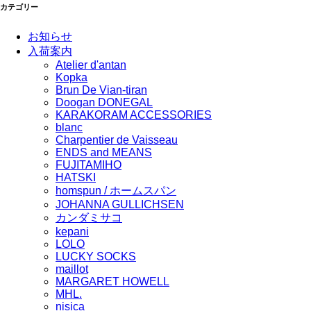
カテゴリー
お知らせ
入荷案内
Atelier d'antan
Kopka
Brun De Vian-tiran
Doogan DONEGAL
KARAKORAM ACCESSORIES
blanc
Charpentier de Vaisseau
ENDS and MEANS
FUJITAMIHO
HATSKI
homspun / ホームスパン
JOHANNA GULLICHSEN
カンダミサコ
kepani
LOLO
LUCKY SOCKS
maillot
MARGARET HOWELL
MHL.
nisica