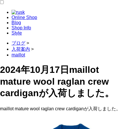
Online Shop
Blog
Shop Info
Style
ブログ
>
入荷案内
>
maillot
2024年10月17日
maillot
mature wool raglan crew
cardiganが入荷しました。
maillot mature wool raglan crew cardiganが入荷しました。