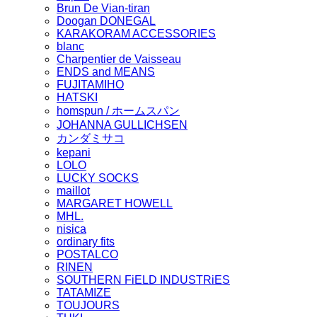
Brun De Vian-tiran
Doogan DONEGAL
KARAKORAM ACCESSORIES
blanc
Charpentier de Vaisseau
ENDS and MEANS
FUJITAMIHO
HATSKI
homspun / ホームスパン
JOHANNA GULLICHSEN
カンダミサコ
kepani
LOLO
LUCKY SOCKS
maillot
MARGARET HOWELL
MHL.
nisica
ordinary fits
POSTALCO
RINEN
SOUTHERN FiELD INDUSTRiES
TATAMIZE
TOUJOURS