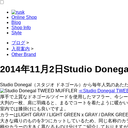
Online Shop
Blog
Shop Info
Style
ブログ
>
入荷案内
>
Other Brand
2014年11月2日
Studio Doneg
Studio Donegal（スタジオ ドネゴール）から毎年人気
≪Studio Donegal TW
厚手で上質なドネゴールツイードを使用したマフラー、今シー
大判の一枚、肩に羽織ると、まるでコートを着たように暖かい
室内では膝掛けにも良いですよ。
カラーはLIGHT GRAY / LIGHT GREEN x GRAY / DARK GR
大きな織りのものを3つにカットしているため、同じ名称のカ
柄やカラーの大きく異なるものは分けてご紹介しておりますが