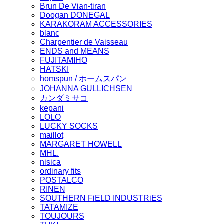
Brun De Vian-tiran
Doogan DONEGAL
KARAKORAM ACCESSORIES
blanc
Charpentier de Vaisseau
ENDS and MEANS
FUJITAMIHO
HATSKI
homspun / ホームスパン
JOHANNA GULLICHSEN
カンダミサコ
kepani
LOLO
LUCKY SOCKS
maillot
MARGARET HOWELL
MHL.
nisica
ordinary fits
POSTALCO
RINEN
SOUTHERN FiELD INDUSTRiES
TATAMIZE
TOUJOURS