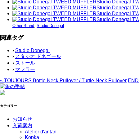
Studio Donegal 
Studio Donegal 
Studio Donegal 
Studio Donegal 
Other Brand
,
Studio Donegal
関連タグ
›
Studio Donegal
›
スタジオ ドネゴール
›
ストール
›
マフラー
«
TOUJOURS Bottle Neck Pullover / Turtle-Neck Pullover
END
カテゴリー
お知らせ
入荷案内
Atelier d'antan
Kopka