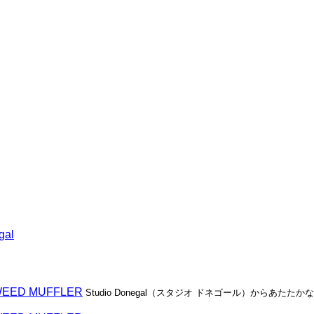
gal
TWEED MUFFLER
Studio Donegal（スタジオ ドネゴール）からあたたかな