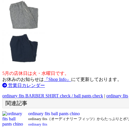
5月の店休日は火・水曜日です。
お休みのお知らせは
『Shop Info』
にて更新しております。
営業日カレンダー
ordinary fits BARBER SHIRT check / ball pants check
|
ordinary fits
関連記事
ordinary fits ball pants chino
ordinary fits（オーディナリー フィッツ）からたっぷりとボリュー
ordinary fits