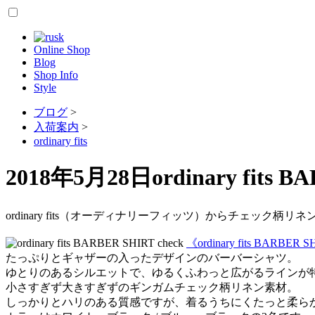
Online Shop
Blog
Shop Info
Style
ブログ
>
入荷案内
>
ordinary fits
2018年5月28日
ordinary fits B
ordinary fits（オーディナリーフィッツ）からチェッ
《ordinary fits BARBER S
たっぷりとギャザーの入ったデザインのバーバーシャツ。
ゆとりのあるシルエットで、ゆるくふわっと広がるラインが
小さすぎず大きすぎずのギンガムチェック柄リネン素材。
しっかりとハリのある質感ですが、着るうちにくたっと柔ら