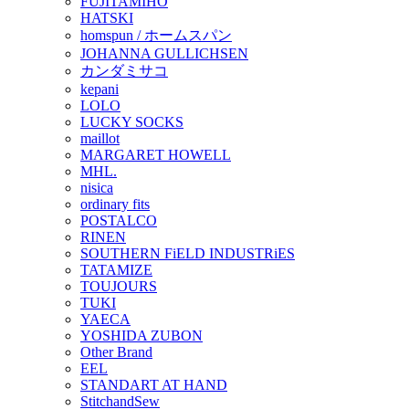
FUJITAMIHO
HATSKI
homspun / ホームスパン
JOHANNA GULLICHSEN
カンダミサコ
kepani
LOLO
LUCKY SOCKS
maillot
MARGARET HOWELL
MHL.
nisica
ordinary fits
POSTALCO
RINEN
SOUTHERN FiELD INDUSTRiES
TATAMIZE
TOUJOURS
TUKI
YAECA
YOSHIDA ZUBON
Other Brand
EEL
STANDART AT HAND
StitchandSew