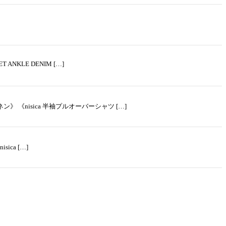
ANKLE DENIM […]
》 《nisica 半袖プルオーバーシャツ […]
ca […]