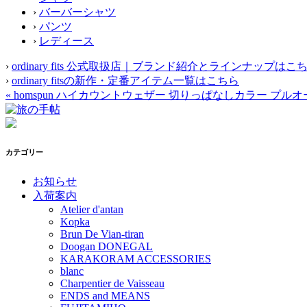
›
バーバーシャツ
›
パンツ
›
レディース
›
ordinary fits 公式取扱店｜ブランド紹介とラインナップはこ
›
ordinary fitsの新作・定番アイテム一覧はこちら
«
homspun ハイカウントウェザー 切りっぱなしカラー プル
カテゴリー
お知らせ
入荷案内
Atelier d'antan
Kopka
Brun De Vian-tiran
Doogan DONEGAL
KARAKORAM ACCESSORIES
blanc
Charpentier de Vaisseau
ENDS and MEANS