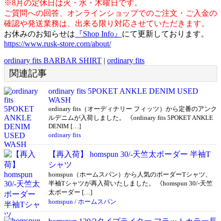
※8月の定休日は火・水・木曜日です。
ご質問への回答、オンラインショップでのご注文・ご入金の
確認や発送業務は、出来る限り対応させていただきます。
お休みのお知らせは
『Shop Info』
にて更新しております。
https://www.rusk-store.com/about/
ordinary fits BARBAR SHIRT
|
ordinary fits
関連記事
ordinary fits 5POKET ANKLE DENIM USED
WASH
ordinary fits（オーディナリー フィッツ）から定番のアンク
ルデニムが入荷しました。 《ordinary fits 5POKET ANKLE
DENIM […]
ordinary fits
【再入荷】 homspun 30/-天竺太ボーダー 半袖T
シャツ
homspun（ホームスパン）から人気のボーダーTシャツ、
半袖Tシャツが再入荷いたしました。 《homspun 30/-天竺
太ボーダー […]
homspun / ホームスパン