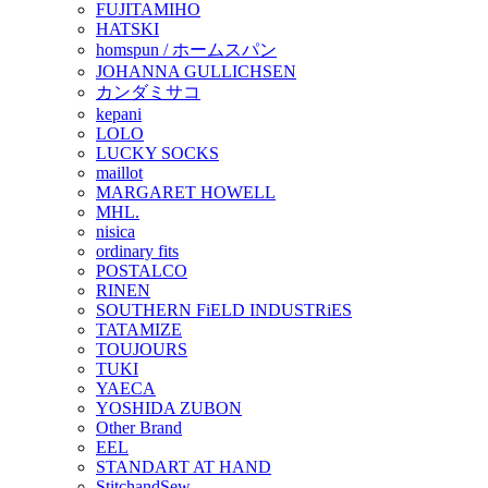
FUJITAMIHO
HATSKI
homspun / ホームスパン
JOHANNA GULLICHSEN
カンダミサコ
kepani
LOLO
LUCKY SOCKS
maillot
MARGARET HOWELL
MHL.
nisica
ordinary fits
POSTALCO
RINEN
SOUTHERN FiELD INDUSTRiES
TATAMIZE
TOUJOURS
TUKI
YAECA
YOSHIDA ZUBON
Other Brand
EEL
STANDART AT HAND
StitchandSew