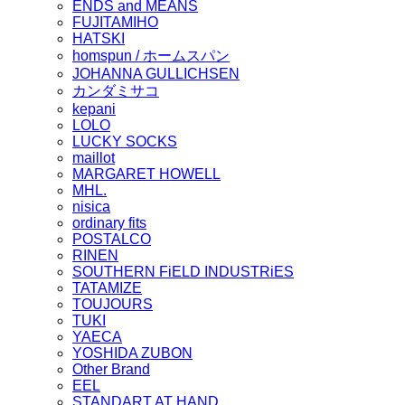
ENDS and MEANS
FUJITAMIHO
HATSKI
homspun / ホームスパン
JOHANNA GULLICHSEN
カンダミサコ
kepani
LOLO
LUCKY SOCKS
maillot
MARGARET HOWELL
MHL.
nisica
ordinary fits
POSTALCO
RINEN
SOUTHERN FiELD INDUSTRiES
TATAMIZE
TOUJOURS
TUKI
YAECA
YOSHIDA ZUBON
Other Brand
EEL
STANDART AT HAND