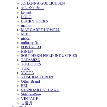
JOHANNA GULLICHSEN
カンダミサコ
kepani
LOLO
LUCKY SOCKS
maillot
MARGARET HOWELL
MHL.
nisica
ordinary fits
POSTALCO
RINEN
SOUTHERN FiELD INDUSTRiES
TATAMIZE
TOUJOURS
TUKI
YAECA
YOSHIDA ZUBON
Other Brand
EEL
STANDART AT HAND
StitchandSew
VINTAGE
古道具