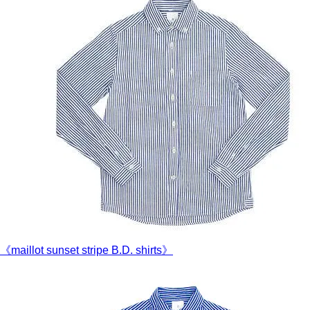
《maillot sunset stripe B.D. shirts》