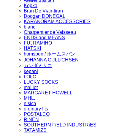
Atelier d'antan
Kopka
Brun De Vian-tiran
Doogan DONEGAL
KARAKORAM ACCESSORIES
blanc
Charpentier de Vaisseau
ENDS and MEANS
FUJITAMIHO
HATSKI
homspun / ホームスパン
JOHANNA GULLICHSEN
カンダミサコ
kepani
LOLO
LUCKY SOCKS
maillot
MARGARET HOWELL
MHL.
nisica
ordinary fits
POSTALCO
RINEN
SOUTHERN FiELD INDUSTRiES
TATAMIZE