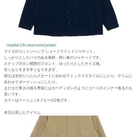
《maillot C/H short wind jacket》
マイヨのコットンヘンプ ショートウインドジャケット。
しっかりとしたハリのある素材、軽い春のジャケットです。
スナップボタン開閉のフロント、ゆったりとしたサイズ感。
甘くなりすぎず辛くなりすぎず。
例えば女性だったらスカートに合わせてミックススタイルにしたり、デニムに
合わせてボーイッシュにしたり。
まだまだ寒さの残る季節にはカーディガンのようにコートのインナー着るのも
良いです。
カラーはベージュ / ネイビーの2色です。
本日入荷したアイテム