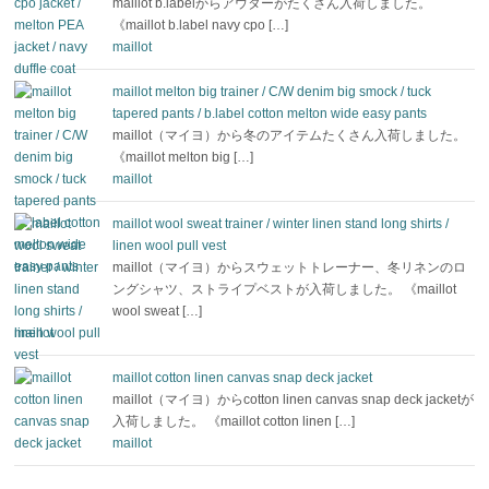
maillot b.labelからアウターがたくさん入荷しました。
《maillot b.label navy cpo […]
maillot
maillot melton big trainer / C/W denim big smock / tuck
tapered pants / b.label cotton melton wide easy pants
maillot（マイヨ）から冬のアイテムたくさん入荷しました。
《maillot melton big […]
maillot
maillot wool sweat trainer / winter linen stand long shirts /
linen wool pull vest
maillot（マイヨ）からスウェットトレーナー、冬リネンのロ
ングシャツ、ストライプベストが入荷しました。 《maillot
wool sweat […]
maillot
maillot cotton linen canvas snap deck jacket
maillot（マイヨ）からcotton linen canvas snap deck jacketが
入荷しました。 《maillot cotton linen […]
maillot