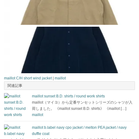
maillot C/H short wind jacket
|
maillot
関連記事
maillot sunset B.D. shirts / round work shirts
maillot（マイヨ）から定番サンセットシリーズのシャツが入
荷しました。 《maillot sunset B.D. shirts》 《maillot […]
maillot
maillot b.label navy cpo jacket / melton PEA jacket / navy
duffle coat