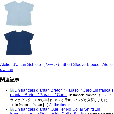
Atelier d’antan Schiele（シーレ） Short Sleeve Blouse
|
Atelier
d'antan
関連記事
Lin francais
d’antan Breton / Parasol / Carol
Lin francais d'antan （ラン フ
ランセ ダンタン）から半袖シャツと日傘、バッグが入荷しました。
《Lin francais d'antan […]
Atelier d'antan
Lin
francais d’antan Quellier No Collar Shirts