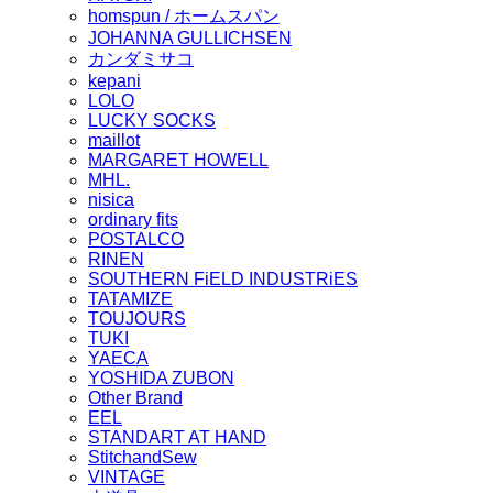
homspun / ホームスパン
JOHANNA GULLICHSEN
カンダミサコ
kepani
LOLO
LUCKY SOCKS
maillot
MARGARET HOWELL
MHL.
nisica
ordinary fits
POSTALCO
RINEN
SOUTHERN FiELD INDUSTRiES
TATAMIZE
TOUJOURS
TUKI
YAECA
YOSHIDA ZUBON
Other Brand
EEL
STANDART AT HAND
StitchandSew
VINTAGE