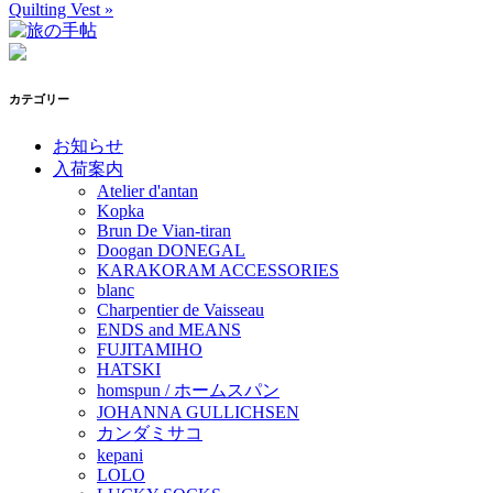
Quilting Vest
»
カテゴリー
お知らせ
入荷案内
Atelier d'antan
Kopka
Brun De Vian-tiran
Doogan DONEGAL
KARAKORAM ACCESSORIES
blanc
Charpentier de Vaisseau
ENDS and MEANS
FUJITAMIHO
HATSKI
homspun / ホームスパン
JOHANNA GULLICHSEN
カンダミサコ
kepani
LOLO