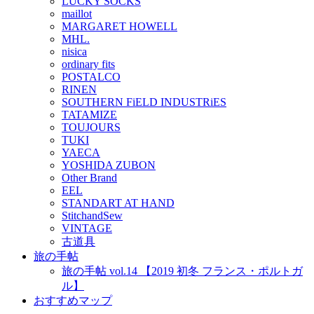
LUCKY SOCKS
maillot
MARGARET HOWELL
MHL.
nisica
ordinary fits
POSTALCO
RINEN
SOUTHERN FiELD INDUSTRiES
TATAMIZE
TOUJOURS
TUKI
YAECA
YOSHIDA ZUBON
Other Brand
EEL
STANDART AT HAND
StitchandSew
VINTAGE
古道具
旅の手帖
旅の手帖 vol.14 【2019 初冬 フランス・ポルトガ
ル】
おすすめマップ