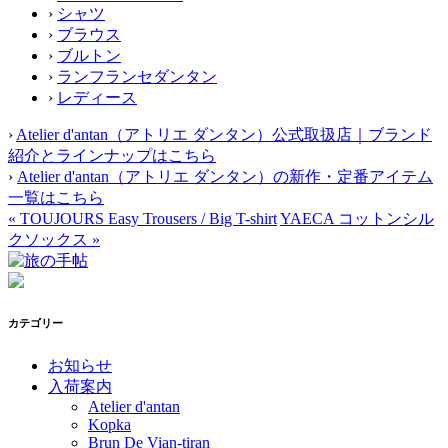
›
シャツ
›
ブラウス
›
ブルトン
›
ランフランセダンタン
›
レディース
›
Atelier d'antan（アトリエ ダンタン）公式取扱店｜ブランド
紹介とラインナップはこちら
›
Atelier d'antan（アトリエ ダンタン）の新作・定番アイテム
一覧はこちら
«
TOUJOURS Easy Trousers / Big T-shirt
YAECA コットンシル
クソックス
»
カテゴリー
お知らせ
入荷案内
Atelier d'antan
Kopka
Brun De Vian-tiran