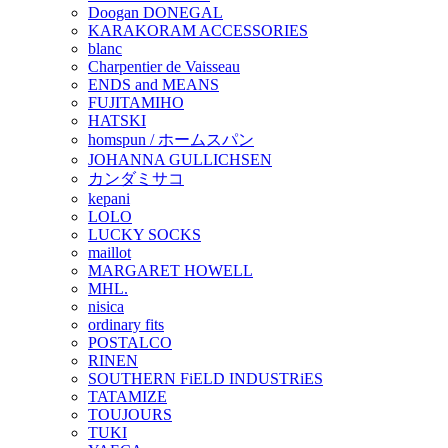
Doogan DONEGAL
KARAKORAM ACCESSORIES
blanc
Charpentier de Vaisseau
ENDS and MEANS
FUJITAMIHO
HATSKI
homspun / ホームスパン
JOHANNA GULLICHSEN
カンダミサコ
kepani
LOLO
LUCKY SOCKS
maillot
MARGARET HOWELL
MHL.
nisica
ordinary fits
POSTALCO
RINEN
SOUTHERN FiELD INDUSTRiES
TATAMIZE
TOUJOURS
TUKI