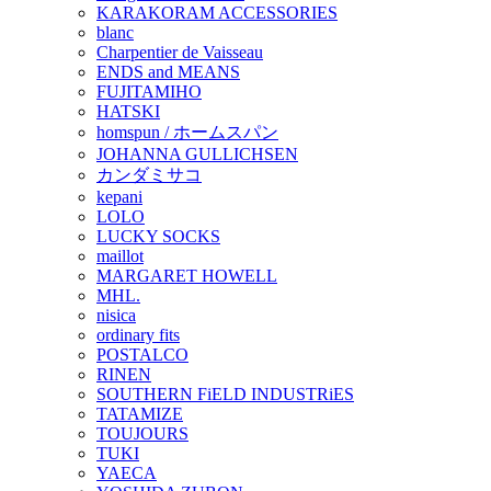
KARAKORAM ACCESSORIES
blanc
Charpentier de Vaisseau
ENDS and MEANS
FUJITAMIHO
HATSKI
homspun / ホームスパン
JOHANNA GULLICHSEN
カンダミサコ
kepani
LOLO
LUCKY SOCKS
maillot
MARGARET HOWELL
MHL.
nisica
ordinary fits
POSTALCO
RINEN
SOUTHERN FiELD INDUSTRiES
TATAMIZE
TOUJOURS
TUKI
YAECA