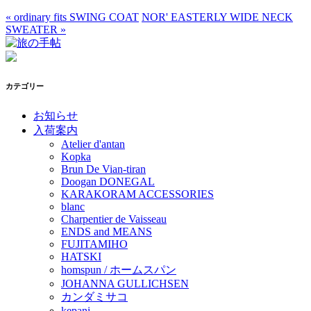
«
ordinary fits SWING COAT
NOR' EASTERLY WIDE NECK
SWEATER
»
カテゴリー
お知らせ
入荷案内
Atelier d'antan
Kopka
Brun De Vian-tiran
Doogan DONEGAL
KARAKORAM ACCESSORIES
blanc
Charpentier de Vaisseau
ENDS and MEANS
FUJITAMIHO
HATSKI
homspun / ホームスパン
JOHANNA GULLICHSEN
カンダミサコ
kepani