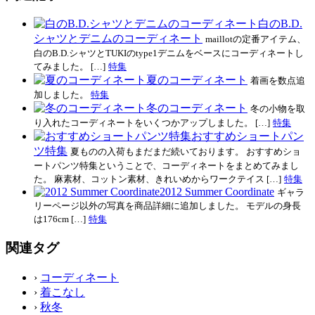
白のB.D.
シャツとデニムのコーディネート
maillotの定番アイテム、
白のB.D.シャツとTUKIのtype1デニムをベースにコーディネートし
てみました。 […]
特集
夏のコーディネート
着画を数点追
加しました。
特集
冬のコーディネート
冬の小物を取
り入れたコーディネートをいくつかアップしました。 […]
特集
おすすめショートパン
ツ特集
夏ものの入荷もまだまだ続いております。 おすすめショ
ートパンツ特集ということで、コーディネートをまとめてみまし
た。 麻素材、コットン素材、きれいめからワークテイス […]
特集
2012 Summer Coordinate
ギャラ
リーページ以外の写真を商品詳細に追加しました。 モデルの身長
は176cm […]
特集
関連タグ
›
コーディネート
›
着こなし
›
秋冬