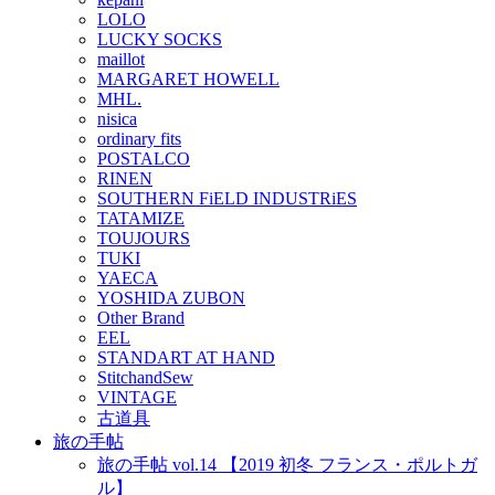
LOLO
LUCKY SOCKS
maillot
MARGARET HOWELL
MHL.
nisica
ordinary fits
POSTALCO
RINEN
SOUTHERN FiELD INDUSTRiES
TATAMIZE
TOUJOURS
TUKI
YAECA
YOSHIDA ZUBON
Other Brand
EEL
STANDART AT HAND
StitchandSew
VINTAGE
古道具
旅の手帖
旅の手帖 vol.14 【2019 初冬 フランス・ポルトガ
ル】