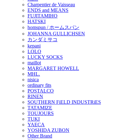
Charpentier de Vaisseau
ENDS and MEANS
FUJITAMIHO
HATSKI
homspun / ホームスパン
JOHANNA GULLICHSEN
カンダミサコ
kepani
LOLO
LUCKY SOCKS
maillot
MARGARET HOWELL
MHL.
nisica
ordinary fits
POSTALCO
RINEN
SOUTHERN FiELD INDUSTRiES
TATAMIZE
TOUJOURS
TUKI
YAECA
YOSHIDA ZUBON
Other Brand