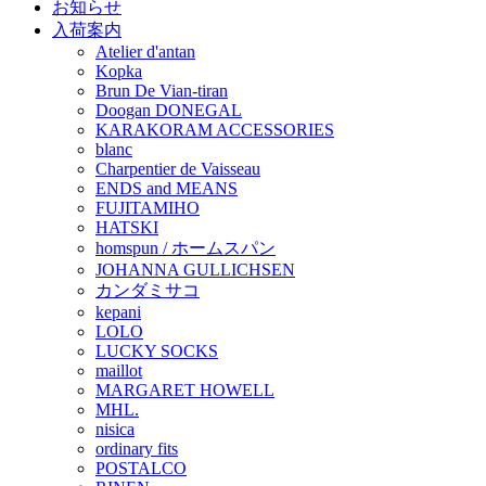
お知らせ
入荷案内
Atelier d'antan
Kopka
Brun De Vian-tiran
Doogan DONEGAL
KARAKORAM ACCESSORIES
blanc
Charpentier de Vaisseau
ENDS and MEANS
FUJITAMIHO
HATSKI
homspun / ホームスパン
JOHANNA GULLICHSEN
カンダミサコ
kepani
LOLO
LUCKY SOCKS
maillot
MARGARET HOWELL
MHL.
nisica
ordinary fits
POSTALCO