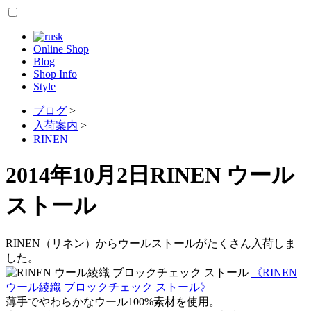
Online Shop
Blog
Shop Info
Style
ブログ
>
入荷案内
>
RINEN
2014年10月2日
RINEN ウール
ストール
RINEN（リネン）からウールストールがたくさん入荷しま
した。
《RINEN
ウール綾織 ブロックチェック ストール》
薄手でやわらかなウール100%素材を使用。