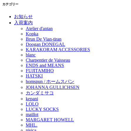
カテゴリー
お知らせ
入荷案内
Atelier d'antan
Kopka
Brun De Vian-tiran
Doogan DONEGAL
KARAKORAM ACCESSORIES
blanc
Charpentier de Vaisseau
ENDS and MEANS
FUJITAMIHO
HATSKI
homspun / ホームスパン
JOHANNA GULLICHSEN
カンダミサコ
kepani
LOLO
LUCKY SOCKS
maillot
MARGARET HOWELL
MHL.
nisica