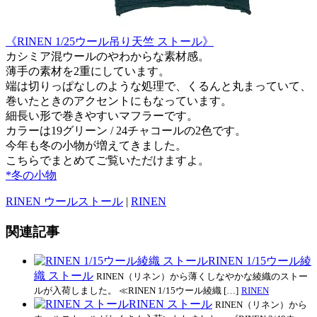
《RINEN 1/25ウール吊り天竺 ストール》
カシミア混ウールのやわからな素材感。
薄手の素材を2重にしています。
端は切りっぱなしのような処理で、くるんと丸まっていて、
巻いたときのアクセントにもなっています。
細長い形で巻きやすいマフラーです。
カラーは19グリーン / 24チャコールの2色です。
今年も冬の小物が増えてきました。
こちらでまとめてご覧いただけますよ。
*冬の小物
RINEN ウールストール
|
RINEN
関連記事
RINEN 1/15ウール綾
織 ストール
RINEN（リネン）から薄くしなやかな綾織のストー
ルが入荷しました。 ≪RINEN 1/15ウール綾織 […]
RINEN
RINEN ストール
RINEN（リネン）から