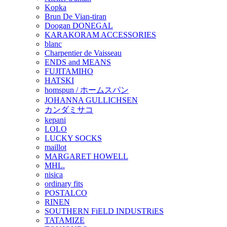
Kopka
Brun De Vian-tiran
Doogan DONEGAL
KARAKORAM ACCESSORIES
blanc
Charpentier de Vaisseau
ENDS and MEANS
FUJITAMIHO
HATSKI
homspun / ホームスパン
JOHANNA GULLICHSEN
カンダミサコ
kepani
LOLO
LUCKY SOCKS
maillot
MARGARET HOWELL
MHL.
nisica
ordinary fits
POSTALCO
RINEN
SOUTHERN FiELD INDUSTRiES
TATAMIZE