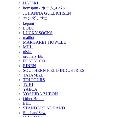
HATSKI
homspun / ホームスパン
JOHANNA GULLICHSEN
カンダミサコ
kepani
LOLO
LUCKY SOCKS
maillot
MARGARET HOWELL
MHL.
nisica
ordinary fits
POSTALCO
RINEN
SOUTHERN FiELD INDUSTRiES
TATAMIZE
TOUJOURS
TUKI
YAECA
YOSHIDA ZUBON
Other Brand
EEL
STANDART AT HAND
StitchandSew