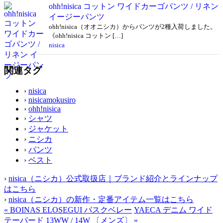
ohh!nisica コットン ワイドカーゴパンツ / リネン
イージーパンツ
ohh!nisica（オオニシカ）からパンツが2種入荷しました。
《ohh!nisica コットン […]
nisica
関連タグ
›
nisica
›
nisicamokusiro
›
ohh!nisica
›
シャツ
›
ジャケット
›
ニシカ
›
パンツ
›
ベスト
›
nisica（ニシカ）公式取扱店｜ブランド紹介とラインナップ
はこちら
›
nisica（ニシカ）の新作・定番アイテム一覧はこちら
«
BOINAS ELOSEGUI バスクベレー
YAECA デニム ワイド
テーパード 13WW / 14W 〔メンズ〕
»