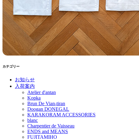
カテゴリー
お知らせ
入荷案内
Atelier d'antan
Kopka
Brun De Vian-tiran
Doogan DONEGAL
KARAKORAM ACCESSORIES
blanc
Charpentier de Vaisseau
ENDS and MEANS
FUJITAMIHO