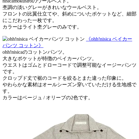
nisicamokusiroのウールベスト。
杢調の淡いグレーがきれいなウールベスト。
フロントの比翼仕立てや、斜めについたポケットなど、細部
にこだわった一枚です。
カラーはライト杢グレーのみです。
《ohh!nisica ベイカー
パンツ コットン》
ohh!nisicaのコットンパンツ。
大きなポケットが特徴のベイカーパンツ。
ウエストはゴムとドローコードで調整可能なイージーパンツ
です。
クロップド丈で裾のコードを絞るとまた違った印象に。
やわらかな素材はオールシーズン穿いていただける生地感で
す。
カラーはベージュ / オリーブの2色です。