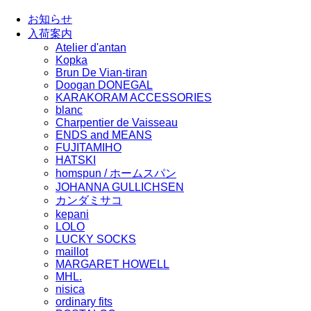
お知らせ
入荷案内
Atelier d'antan
Kopka
Brun De Vian-tiran
Doogan DONEGAL
KARAKORAM ACCESSORIES
blanc
Charpentier de Vaisseau
ENDS and MEANS
FUJITAMIHO
HATSKI
homspun / ホームスパン
JOHANNA GULLICHSEN
カンダミサコ
kepani
LOLO
LUCKY SOCKS
maillot
MARGARET HOWELL
MHL.
nisica
ordinary fits