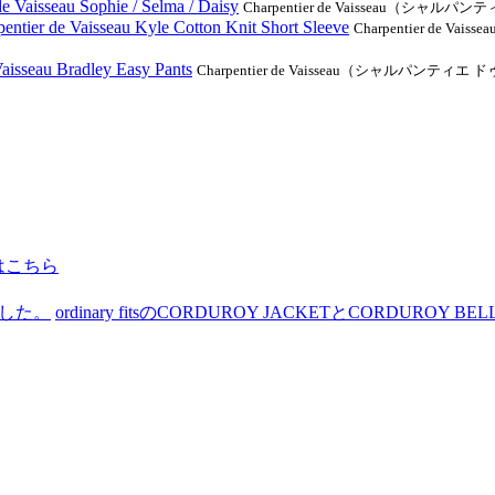
de Vaisseau Sophie / Selma / Daisy
Charpentier de Vaisseau（シャルパン
entier de Vaisseau Kyle Cotton Knit Short Sleeve
Charpentier d
Vaisseau Bradley Easy Pants
Charpentier de Vaisseau（シャルパン
はこちら
ました。
ordinary fitsのCORDUROY JACKETとCORDUROY