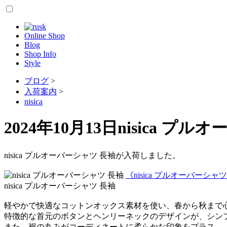
Online Shop
Blog
Shop Info
Style
ブログ
>
入荷案内
>
nisica
2024年10月13日
nisica プ
nisica プルオーバーシャツ 長袖が入荷しました。
《nisica プルオーバーシャツ
nisica プルオーバーシャツ 長袖
軽やかで快適なコットンオックス素材を使い、春から秋まで
特徴的な首元のボタンとヘンリーネックのデザインが、シン
また、裾の丸みがコーディネートに柔らかな印象をプラス。