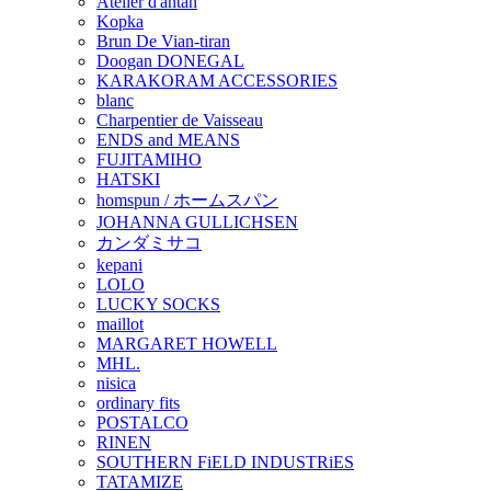
Atelier d'antan
Kopka
Brun De Vian-tiran
Doogan DONEGAL
KARAKORAM ACCESSORIES
blanc
Charpentier de Vaisseau
ENDS and MEANS
FUJITAMIHO
HATSKI
homspun / ホームスパン
JOHANNA GULLICHSEN
カンダミサコ
kepani
LOLO
LUCKY SOCKS
maillot
MARGARET HOWELL
MHL.
nisica
ordinary fits
POSTALCO
RINEN
SOUTHERN FiELD INDUSTRiES
TATAMIZE