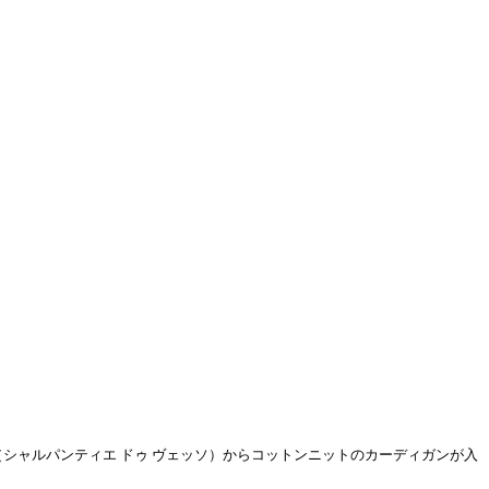
 Vaisseau（シャルパンティエ ドゥ ヴェッソ）からコットンニットのカーディガンが入