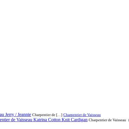
au Jerry / Jeannie
Charpentier de […]
Charpentier de Vaisseau
ntier de Vaisseau Katrina Cotton Knit Cardigan
Charpentier de