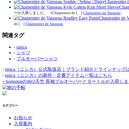
Charpentier 
Charp
ーが入荷しました。 《Charpentier de […]
Charpentier de Vaisseau
Charpentier de 
de […]
Charpentier de Vaisseau
関連タグ
›
nisica
›
シャツ
›
プルオーバーシャツ
›
nisica（ニシカ）公式取扱店｜ブランド紹介とラインナップ
›
nisica（ニシカ）の新作・定番アイテム一覧はこちら
«
homspunの40/2天竺 長袖プルオーバーとタートルが入荷し
カテゴリー
お知らせ
入荷案内