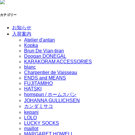
カテゴリー
お知らせ
入荷案内
Atelier d'antan
Kopka
Brun De Vian-tiran
Doogan DONEGAL
KARAKORAM ACCESSORIES
blanc
Charpentier de Vaisseau
ENDS and MEANS
FUJITAMIHO
HATSKI
homspun / ホームスパン
JOHANNA GULLICHSEN
カンダミサコ
kepani
LOLO
LUCKY SOCKS
maillot
MARGARET HOWELL