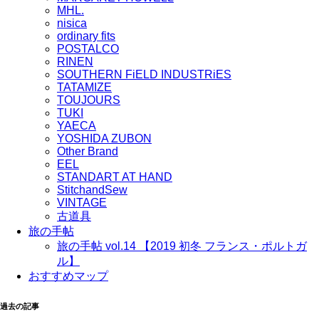
MHL.
nisica
ordinary fits
POSTALCO
RINEN
SOUTHERN FiELD INDUSTRiES
TATAMIZE
TOUJOURS
TUKI
YAECA
YOSHIDA ZUBON
Other Brand
EEL
STANDART AT HAND
StitchandSew
VINTAGE
古道具
旅の手帖
旅の手帖 vol.14 【2019 初冬 フランス・ポルトガ
ル】
おすすめマップ
過去の記事