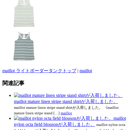
maillot ライトボーダータンクトップ
|
maillot
関連記事
maillot mature linen stripe stand shirtが入荷しました。
maillot mature linen stripe stand shirtが入荷しました。 《maillot
mature linen stripe stand […]
maillot
maillot
nylon octa field blousonが入荷しました。
maillot nylon octa