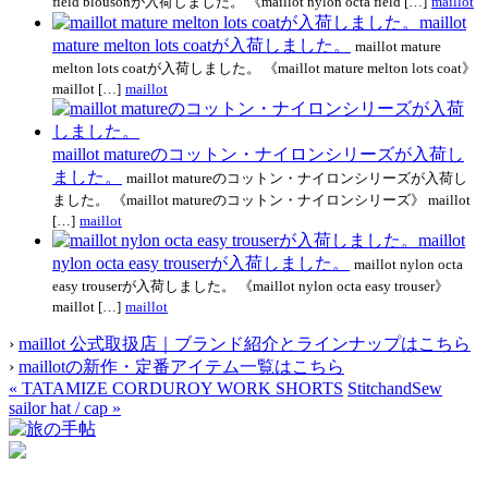
field blousonが入荷しました。 《maillot nylon octa field […]
maillot
maillot
mature melton lots coatが入荷しました。
maillot mature
melton lots coatが入荷しました。 《maillot mature melton lots coat》
maillot […]
maillot
maillot matureのコットン・ナイロンシリーズが入荷し
ました。
maillot matureのコットン・ナイロンシリーズが入荷し
ました。 《maillot matureのコットン・ナイロンシリーズ》 maillot
[…]
maillot
maillot
nylon octa easy trouserが入荷しました。
maillot nylon octa
easy trouserが入荷しました。 《maillot nylon octa easy trouser》
maillot […]
maillot
›
maillot 公式取扱店｜ブランド紹介とラインナップはこちら
›
maillotの新作・定番アイテム一覧はこちら
«
TATAMIZE CORDUROY WORK SHORTS
StitchandSew
sailor hat / cap
»