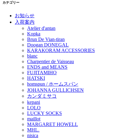
カテゴリー
お知らせ
入荷案内
Atelier d'antan
Kopka
Brun De Vian-tiran
Doogan DONEGAL
KARAKORAM ACCESSORIES
blanc
Charpentier de Vaisseau
ENDS and MEANS
FUJITAMIHO
HATSKI
homspun / ホームスパン
JOHANNA GULLICHSEN
カンダミサコ
kepani
LOLO
LUCKY SOCKS
maillot
MARGARET HOWELL
MHL.
nisica