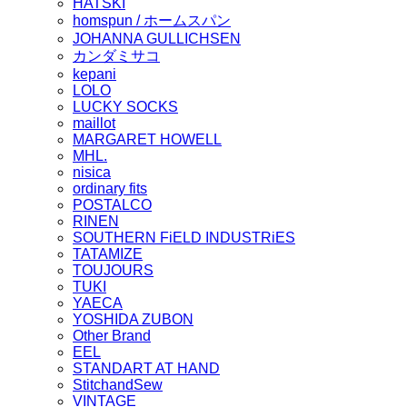
HATSKI
homspun / ホームスパン
JOHANNA GULLICHSEN
カンダミサコ
kepani
LOLO
LUCKY SOCKS
maillot
MARGARET HOWELL
MHL.
nisica
ordinary fits
POSTALCO
RINEN
SOUTHERN FiELD INDUSTRiES
TATAMIZE
TOUJOURS
TUKI
YAECA
YOSHIDA ZUBON
Other Brand
EEL
STANDART AT HAND
StitchandSew
VINTAGE