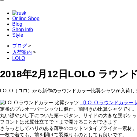
Online Shop
Blog
Shop Info
Style
ブログ
>
入荷案内
>
LOLO
2018年2月12日
LOLO ラウン
LOLO（ロロ）から新作のラウンドカラー比翼シャツが入荷し
《LOLO ラウンドカラー
定番のプルオーバーシャツに似た、前開きの比翼シャツです。
丸い襟や少し下についた第一ボタン、サイドの大きな腰ポケッ
フロントは比翼仕立てで下まで開けることができます。
さらっとしてハリのある薄手のコットンタイプライター素材。
一枚で着ても、前を開けて羽織りものとしても良いです。