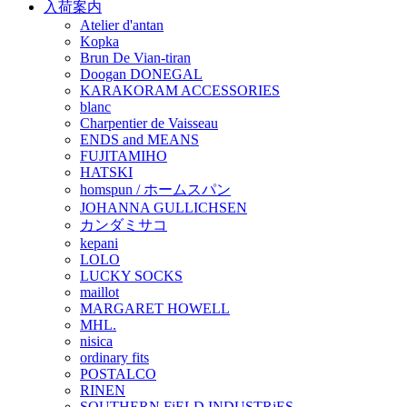
入荷案内
Atelier d'antan
Kopka
Brun De Vian-tiran
Doogan DONEGAL
KARAKORAM ACCESSORIES
blanc
Charpentier de Vaisseau
ENDS and MEANS
FUJITAMIHO
HATSKI
homspun / ホームスパン
JOHANNA GULLICHSEN
カンダミサコ
kepani
LOLO
LUCKY SOCKS
maillot
MARGARET HOWELL
MHL.
nisica
ordinary fits
POSTALCO
RINEN
SOUTHERN FiELD INDUSTRiES