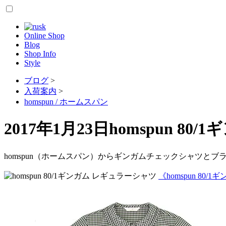
Online Shop
Blog
Shop Info
Style
ブログ
>
入荷案内
>
homspun / ホームスパン
2017年1月23日
homspun 80
homspun（ホームスパン）からギンガムチェックシャツと
《homspun 80