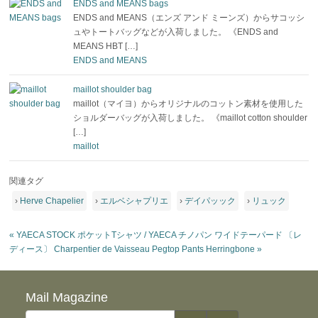
ENDS and MEANS bags
ENDS and MEANS（エンズ アンド ミーンズ）からサコッシ
ュやトートバッグなどが入荷しました。 《ENDS and
MEANS HBT […]
ENDS and MEANS
maillot shoulder bag
maillot（マイヨ）からオリジナルのコットン素材を使用した
ショルダーバッグが入荷しました。 《maillot cotton shoulder
[…]
maillot
関連タグ
›
Herve Chapelier
›
エルベシャプリエ
›
デイパッック
›
リュック
«
YAECA STOCK ポケットTシャツ / YAECA チノパン ワイドテーパード 〔レ
ディース〕
Charpentier de Vaisseau Pegtop Pants Herringbone
»
Mail Magazine