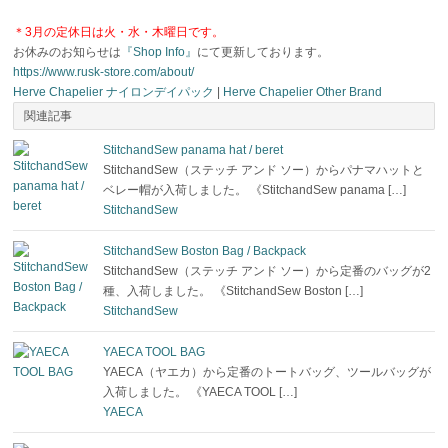
＊3月の定休日は火・水・木曜日です。
お休みのお知らせは
『Shop Info』
にて更新しております。
https://www.rusk-store.com/about/
Herve Chapelier ナイロンデイパック
|
Herve Chapelier
Other Brand
関連記事
StitchandSew panama hat / beret
StitchandSew（ステッチ アンド ソー）からパナマハットと
ベレー帽が入荷しました。 《StitchandSew panama […]
StitchandSew
StitchandSew Boston Bag / Backpack
StitchandSew（ステッチ アンド ソー）から定番のバッグが2
種、入荷しました。 《StitchandSew Boston […]
StitchandSew
YAECA TOOL BAG
YAECA（ヤエカ）から定番のトートバッグ、ツールバッグが
入荷しました。 《YAECA TOOL […]
YAECA