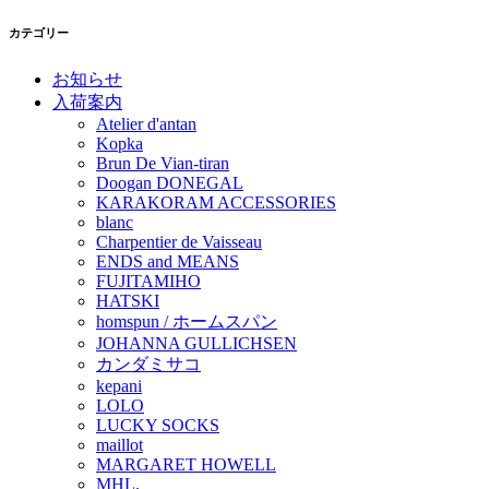
カテゴリー
お知らせ
入荷案内
Atelier d'antan
Kopka
Brun De Vian-tiran
Doogan DONEGAL
KARAKORAM ACCESSORIES
blanc
Charpentier de Vaisseau
ENDS and MEANS
FUJITAMIHO
HATSKI
homspun / ホームスパン
JOHANNA GULLICHSEN
カンダミサコ
kepani
LOLO
LUCKY SOCKS
maillot
MARGARET HOWELL
MHL.