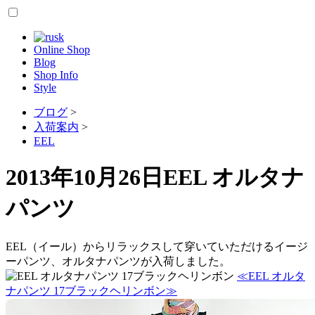
Online Shop
Blog
Shop Info
Style
ブログ
>
入荷案内
>
EEL
2013年10月26日
EEL オルタナ
パンツ
EEL（イール）からリラックスして穿いていただけるイージ
ーパンツ、オルタナパンツが入荷しました。
≪EEL オルタ
ナパンツ 17ブラックヘリンボン≫