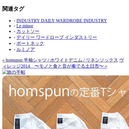
関連タグ
›
INDUSTRY DAILY WARDROBE INDUSTRY
›
Le minor
›
カットソー
›
デイリー ワードローブ インダストリー
›
ボートネック
›
ルミノア
«
homspun 半袖シャツ / ホワイトデニム / リネンソックス
ヴ
ィレッジ2014 〜モノと食と音が奏でる土日市〜
»