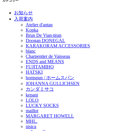
カテゴリー
お知らせ
入荷案内
Atelier d'antan
Kopka
Brun De Vian-tiran
Doogan DONEGAL
KARAKORAM ACCESSORIES
blanc
Charpentier de Vaisseau
ENDS and MEANS
FUJITAMIHO
HATSKI
homspun / ホームスパン
JOHANNA GULLICHSEN
カンダミサコ
kepani
LOLO
LUCKY SOCKS
maillot
MARGARET HOWELL
MHL.
nisica