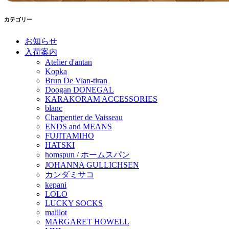
カテゴリー
お知らせ
入荷案内
Atelier d'antan
Kopka
Brun De Vian-tiran
Doogan DONEGAL
KARAKORAM ACCESSORIES
blanc
Charpentier de Vaisseau
ENDS and MEANS
FUJITAMIHO
HATSKI
homspun / ホームスパン
JOHANNA GULLICHSEN
カンダミサコ
kepani
LOLO
LUCKY SOCKS
maillot
MARGARET HOWELL