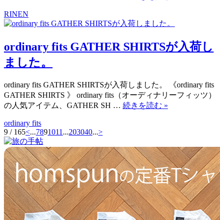
RINEN
ordinary fits GATHER SHIRTSが入荷し
ました。
ordinary fits GATHER SHIRTSが入荷しました。 《ordinary fits
GATHER SHIRTS 》 ordinary fits（オーディナリーフィッツ）
の人気アイテム、GATHER SH …
続きを読む
»
ordinary fits
9 / 165
<
...
7
8
9
10
11
...
20
30
40
...
>