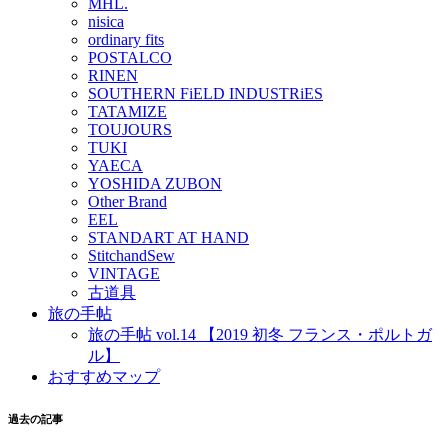
MHL.
nisica
ordinary fits
POSTALCO
RINEN
SOUTHERN FiELD INDUSTRiES
TATAMIZE
TOUJOURS
TUKI
YAECA
YOSHIDA ZUBON
Other Brand
EEL
STANDART AT HAND
StitchandSew
VINTAGE
古道具
旅の手帖
旅の手帖 vol.14 【2019 初冬 フランス・ポルトガ
ル】
おすすめマップ
過去の記事