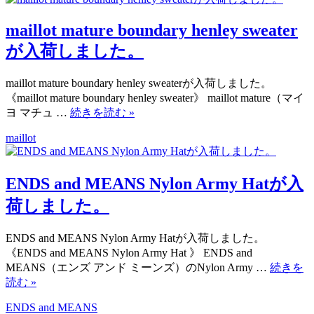
maillot mature boundary henley sweater
が入荷しました。
maillot mature boundary henley sweaterが入荷しました。
《maillot mature boundary henley sweater》 maillot mature（マイ
ヨ マチュ …
続きを読む
»
maillot
ENDS and MEANS Nylon Army Hatが入
荷しました。
ENDS and MEANS Nylon Army Hatが入荷しました。
《ENDS and MEANS Nylon Army Hat 》 ENDS and
MEANS（エンズ アンド ミーンズ）のNylon Army …
続きを
読む
»
ENDS and MEANS