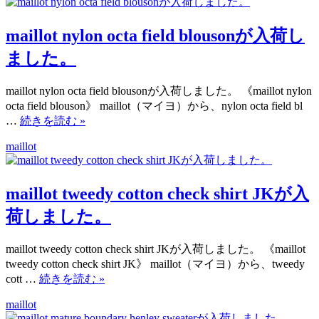
maillot nylon octa field blousonが入荷し
ました。
maillot nylon octa field blousonが入荷しました。 《maillot nylon
octa field blouson》 maillot（マイヨ）から、nylon octa field bl
…
続きを読む
»
maillot
maillot tweedy cotton check shirt JKが入
荷しました。
maillot tweedy cotton check shirt JKが入荷しました。 《maillot
tweedy cotton check shirt JK》 maillot（マイヨ）から、tweedy
cott …
続きを読む
»
maillot