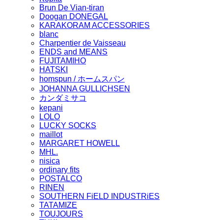
Brun De Vian-tiran
Doogan DONEGAL
KARAKORAM ACCESSORIES
blanc
Charpentier de Vaisseau
ENDS and MEANS
FUJITAMIHO
HATSKI
homspun / ホームスパン
JOHANNA GULLICHSEN
カンダミサコ
kepani
LOLO
LUCKY SOCKS
maillot
MARGARET HOWELL
MHL.
nisica
ordinary fits
POSTALCO
RINEN
SOUTHERN FiELD INDUSTRiES
TATAMIZE
TOUJOURS