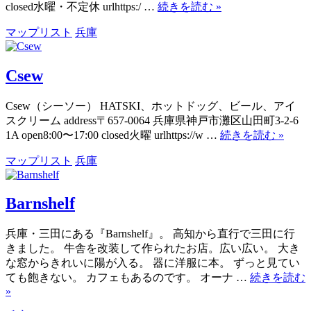
closed水曜・不定休 urlhttps:/ …
続きを読む
»
マップリスト
兵庫
Csew
Csew（シーソー） HATSKI、ホットドッグ、ビール、アイ
スクリーム address〒657-0064 兵庫県神戸市灘区山田町3-2-6
1A open8:00〜17:00 closed火曜 urlhttps://w …
続きを読む
»
マップリスト
兵庫
Barnshelf
兵庫・三田にある『Barnshelf』。 高知から直行で三田に行
きました。 牛舎を改装して作られたお店。広い広い。 大き
な窓からきれいに陽が入る。 器に洋服に本。 ずっと見てい
ても飽きない。 カフェもあるのです。 オーナ …
続きを読む
»