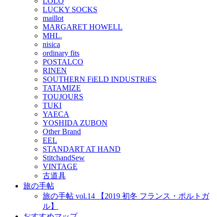
LOLO
LUCKY SOCKS
maillot
MARGARET HOWELL
MHL.
nisica
ordinary fits
POSTALCO
RINEN
SOUTHERN FiELD INDUSTRiES
TATAMIZE
TOUJOURS
TUKI
YAECA
YOSHIDA ZUBON
Other Brand
EEL
STANDART AT HAND
StitchandSew
VINTAGE
古道具
旅の手帖
旅の手帖 vol.14 【2019 初冬 フランス・ポルトガ
ル】
おすすめマップ