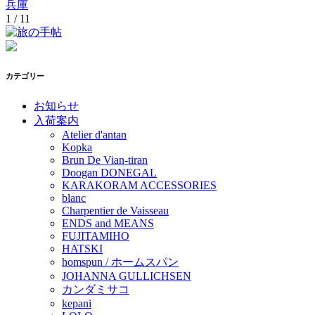
兵庫
1 / 1
1
カテゴリー
お知らせ
入荷案内
Atelier d'antan
Kopka
Brun De Vian-tiran
Doogan DONEGAL
KARAKORAM ACCESSORIES
blanc
Charpentier de Vaisseau
ENDS and MEANS
FUJITAMIHO
HATSKI
homspun / ホームスパン
JOHANNA GULLICHSEN
カンダミサコ
kepani