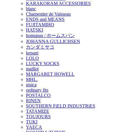
KARAKORAM ACCESSORIES
blanc
Charpentier de Vaisseau
ENDS and MEANS
FUJITAMIHO
HATSKI
homspun / ホームスパン
JOHANNA GULLICHSEN
カンダミサコ
kepani
LOLO
LUCKY SOCKS
maillot
MARGARET HOWELL
MHL.
nisica
ordinary fits
POSTALCO
RINEN
SOUTHERN FiELD INDUSTRiES
TATAMIZE
TOUJOURS
TUKI
YAECA