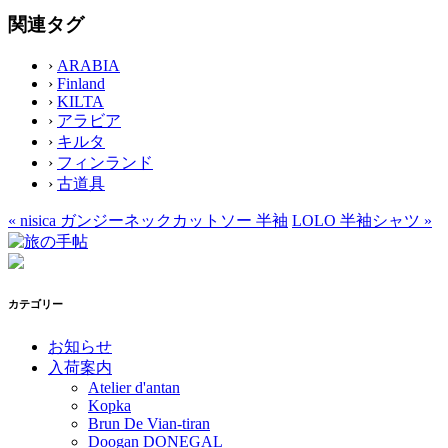
関連タグ
›
ARABIA
›
Finland
›
KILTA
›
アラビア
›
キルタ
›
フィンランド
›
古道具
«
nisica ガンジーネックカットソー 半袖
LOLO 半袖シャツ
»
カテゴリー
お知らせ
入荷案内
Atelier d'antan
Kopka
Brun De Vian-tiran
Doogan DONEGAL