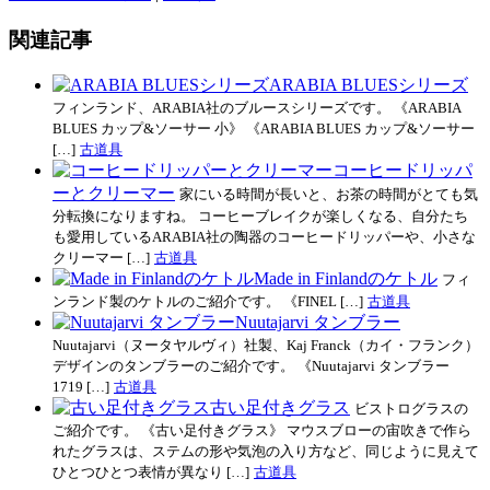
関連記事
ARABIA BLUESシリーズ
フィンランド、ARABIA社のブルースシリーズです。 《ARABIA
BLUES カップ&ソーサー 小》 《ARABIA BLUES カップ&ソーサー
[…]
古道具
コーヒードリッパ
ーとクリーマー
家にいる時間が長いと、お茶の時間がとても気
分転換になりますね。 コーヒーブレイクが楽しくなる、自分たち
も愛用しているARABIA社の陶器のコーヒードリッパーや、小さな
クリーマー […]
古道具
Made in Finlandのケトル
フィ
ンランド製のケトルのご紹介です。 《FINEL […]
古道具
Nuutajarvi タンブラー
Nuutajarvi（ヌータヤルヴィ）社製、Kaj Franck（カイ・フランク）
デザインのタンブラーのご紹介です。 《Nuutajarvi タンブラー
1719 […]
古道具
古い足付きグラス
ビストログラスの
ご紹介です。 《古い足付きグラス》 マウスブローの宙吹きで作ら
れたグラスは、ステムの形や気泡の入り方など、同じように見えて
ひとつひとつ表情が異なり […]
古道具