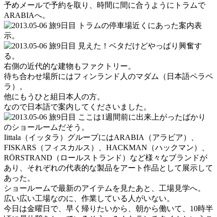
予めメールで予約を取り、時間に間に合うようにトラムで
ARABIAへ。
トラムの停車場近くにあった案内表
示。
見えた！ベタだけどやっぱり興奮す
る。
右側の近代的な建物もファクトリー。
待ち合わせ場所にはフィンランド人のマダム（日本語ペラペ
ラ）。
他にもうひと組日本人の方。
なので日本語で案内してくださいました。
ここは1週間前に出来上がったばかり
のショールームだそう。
Iittala（イッタラ）グループにはARABIA（アラビア）、
FISKARS（フィスカルス）、HACKMAN（ハックマン）、
RÖRSTRAND（ロールストランド）など様々なブランドが
あり、それぞれの代表的な製品をアート作品として展示して
あった。
ショールームで最新のアイテムを見たあと、工場見学へ。
広い広い工場なのに、作業している人がいない。
今日は金曜日で、早く帰りたいから、朝から働いて、10時半