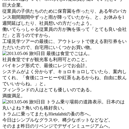
巨大企業。
従業員の子供たちのために保育園を作ったり、ある年のバカ
ンス期間期間中ずっと雨が降っていたから、と、お休みを1
週間延ばしたり、社員想いの方だったよう。
働いてらっしゃる従業員の方が胸を張って「とても良い会社
だ」と言うのですから。
工場見学ツアーの最後に、アウトレットで使える割引券をい
ただいたので、自宅用にいくつかお買い物。
最後は食堂でごはん。
社員食堂ですが観光客も利用可とのこと。
バイキング形式で、最後にレジでお会計。
システムがよく分からず、キョロキョロしていたら、案内し
てくれ、「食後にコーヒーや紅茶もあるからね、自由に飲ん
でいいからね。」と。
フィンランドの人はとても優しいのである。
満腹満足。
トラム乗り場前の道路表示。日本のは
丸いよね？角いのも格好良い。
トラムに乗ってまたもHietalahtiの蚤の市へ。
今日はシンプルなグラスや、稀少なポットなどなど。
そのまま昨日のリベンジでデザインミュージアムへ。