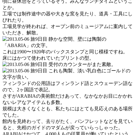
頃に昼休憩をとっているそう。みんなランチタイムというこ
とか。
工場では制作途中の器や大きな窯を見たり、道具・工具にし
びれたり。
工場見学が終われば、オープン前のミュージアムに案内して
いただき、解散。
静かな空間、壁には陶製の
「ABARIA」の文字。
これは1900〜1920年のバックスタンプと同じ模様ですね。
床にはかつて使われていたプリントの型。
受付のカウンターがまた素敵。
これも陶製、淡い乳白色にゴールドの
文字が良い。
フィンランドの公用語はフィンランド語とスウェーデン語な
ので、2ヶ国語で表記。
さすがARABIAの美術館だけあって、なかなかお目にかかれ
ないレアなアイテムも多数。
規模は大きくなくとも、私たちにはとても見応えのある場所
でした。
館内を見終わって、去りがたく、パンフレットなどを見てい
ると、先程のガイドのマダムが戻っていらっしゃった。
ARABIAはかつて、4,000人もの従業員が働いていたという