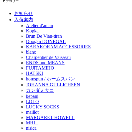
カテゴリー
お知らせ
入荷案内
Atelier d'antan
Kopka
Brun De Vian-tiran
Doogan DONEGAL
KARAKORAM ACCESSORIES
blanc
Charpentier de Vaisseau
ENDS and MEANS
FUJITAMIHO
HATSKI
homspun / ホームスパン
JOHANNA GULLICHSEN
カンダミサコ
kepani
LOLO
LUCKY SOCKS
maillot
MARGARET HOWELL
MHL.
nisica