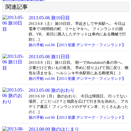
関連記事
2013.05-06 旅10日目
2013.6.8（土） 旅10日目。 早起きして中央駅へ。 今日は
電車で1時間程の町、リーヒマキへ。 フィンランドの国
鉄、VR。 前日に購入したチケットは車内にある機械で打
刻 […]
旅の手帖 vol.06【2013 初夏 デンマーク・フィンランド】
2013.05-06 旅11日目
2013.6.9（日） 旅11日目。 朝一でHietalahtiの蚤の市へ。
少量だけど良いもの発見。 早めに切り上げて宿に戻り、梱
包を済ませる。 ヘルシンキ中央駅前にある郵便局 […]
旅の手帖 vol.06【2013 初夏 デンマーク・フィンランド】
2013.05-06 旅のおわり
2013.6.10（月） 旅のおわり。 今日は帰国日。 行ってない
場所、どこだっけ？と地図を広げて行き先を決めた。 アカ
デミア書店！ フィンランドのデザイン本、たくさんあった
の […]
旅の手帖 vol.06【2013 初夏 デンマーク・フィンランド】
2013.08-09 旅のはじまり