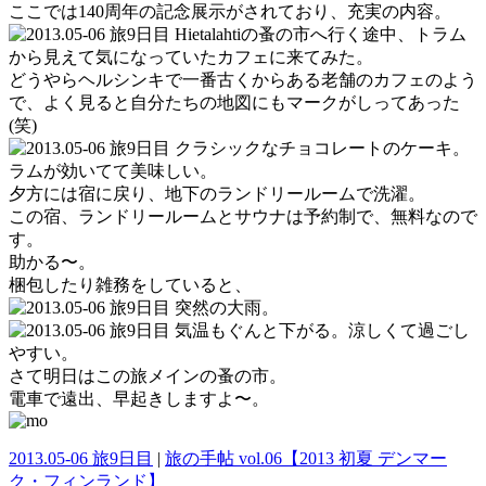
ここでは140周年の記念展示がされており、充実の内容。
Hietalahtiの蚤の市へ行く途中、トラム
から見えて気になっていたカフェに来てみた。
どうやらヘルシンキで一番古くからある老舗のカフェのよう
で、よく見ると自分たちの地図にもマークがしってあった
(笑)
クラシックなチョコレートのケーキ。
ラムが効いてて美味しい。
夕方には宿に戻り、地下のランドリールームで洗濯。
この宿、ランドリールームとサウナは予約制で、無料なので
す。
助かる〜。
梱包したり雑務をしていると、
突然の大雨。
気温もぐんと下がる。涼しくて過ごし
やすい。
さて明日はこの旅メインの蚤の市。
電車で遠出、早起きしますよ〜。
2013.05-06 旅9日目
|
旅の手帖 vol.06【2013 初夏 デンマー
ク・フィンランド】