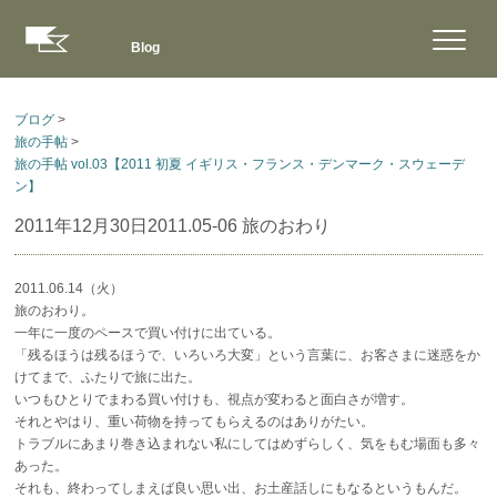
Blog
ブログ
>
旅の手帖
>
旅の手帖 vol.03【2011 初夏 イギリス・フランス・デンマーク・スウェーデ
ン】
2011年12月30日
2011.05-06 旅のおわり
2011.06.14（火）
旅のおわり。
一年に一度のペースで買い付けに出ている。
「残るほうは残るほうで、いろいろ大変」という言葉に、お客さまに迷惑をか
けてまで、ふたりで旅に出た。
いつもひとりでまわる買い付けも、視点が変わると面白さが増す。
それとやはり、重い荷物を持ってもらえるのはありがたい。
トラブルにあまり巻き込まれない私にしてはめずらしく、気をもむ場面も多々
あった。
それも、終わってしまえば良い思い出、お土産話しにもなるというもんだ。