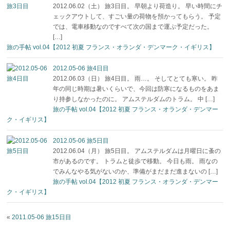
2012.06.02（土） 旅3日目。 早朝より荷造り。 早い時間にチ
ェックアウトして、すごい量の荷物を預かってもらう。 予定
では、電車移動なのですべて次の国まで運ぶ予定だった。
[…]
旅の手帖 vol.04【2012 初夏 フランス・オランダ・デンマーク・イギリス】
2012.05-06 旅4日目
2012.06.03（日） 旅4日目。 雨…。 そしてとても寒い。 昨
年の同じ時期は暑いくらいで、今回は防寒になるものをあま
り持参しなかったのに。 アムステルダムのトラム。 中 […]
旅の手帖 vol.04【2012 初夏 フランス・オランダ・デンマー
ク・イギリス】
2012.05-06 旅5日目
2012.06.04（月） 旅5日目。 アムステルダムは月曜日に蚤の
市があるのです。 トラムと徒歩で移動。 今日も雨。 雨なの
でみんなやる気がないのか、準備がまだまだ進まないの […]
旅の手帖 vol.04【2012 初夏 フランス・オランダ・デンマー
ク・イギリス】
«
2011.05-06 旅15日目