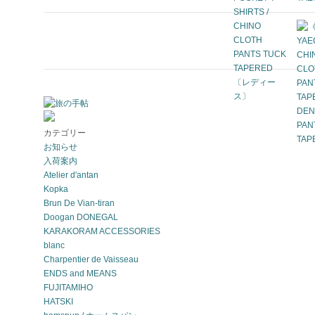
カテゴリー
お知らせ
入荷案内
Atelier d'antan
Kopka
Brun De Vian-tiran
Doogan DONEGAL
KARAKORAM ACCESSORIES
blanc
Charpentier de Vaisseau
ENDS and MEANS
FUJITAMIHO
HATSKI