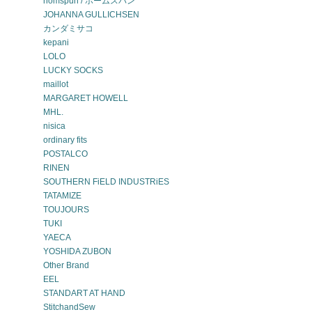
homspun / ホームスパン
JOHANNA GULLICHSEN
カンダミサコ
kepani
LOLO
LUCKY SOCKS
maillot
MARGARET HOWELL
MHL.
nisica
ordinary fits
POSTALCO
RINEN
SOUTHERN FiELD INDUSTRiES
TATAMIZE
TOUJOURS
TUKI
YAECA
YOSHIDA ZUBON
Other Brand
EEL
STANDART AT HAND
StitchandSew