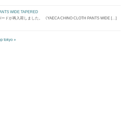
ANTS WIDE TAPERED
しました。 《YAECA CHINO CLOTH PANTS WIDE […]
up tokyo
»