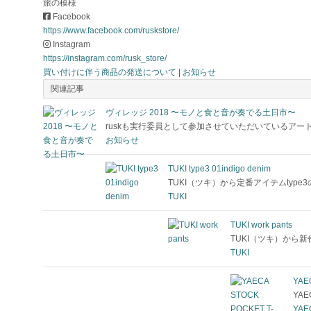
旅の模様
Facebook
https://www.facebook.com/ruskstore/
Instagram
https://instagram.com/rusk_store/
買い付けに伴う商品の発送について
|
お知らせ
関連記事
ヴィレッジ 2018 〜モノと食と音が奏でる土日市〜
ruskも実行委員として参加させていただいているアートク
お知らせ
TUKI type3 01indigo denim
TUKI（ツキ）から定番アイテムtype3のindi
TUKI
TUKI work pants
TUKI（ツキ）から新作
TUKI
YAE
YA
YAE