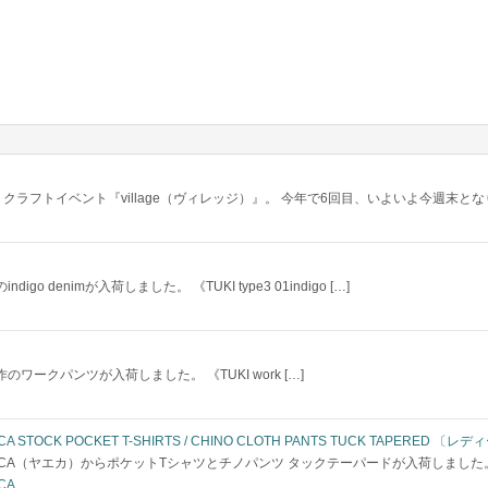
ラフトイベント『village（ヴィレッジ）』。 今年で6回目、いよいよ今週末となり
go denimが入荷しました。 《TUKI type3 01indigo […]
のワークパンツが入荷しました。 《TUKI work […]
CA STOCK POCKET T-SHIRTS / CHINO CLOTH PANTS TUCK TAPERED 〔レ
ECA（ヤエカ）からポケットTシャツとチノパンツ タックテーパードが入荷しました。 《YAECA 
CA