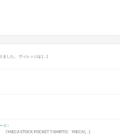
ました。 ヴィレッジは […]
ディース〕
STOCK POCKET T-SHIRTS》 YAECA […]