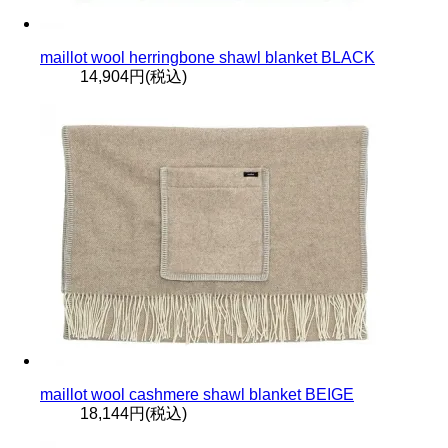
maillot wool herringbone shawl blanket BLACK
14,904円(税込)
maillot wool cashmere shawl blanket BEIGE
18,144円(税込)