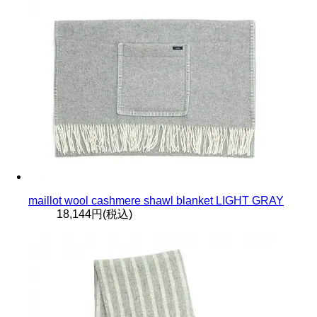
maillot wool cashmere shawl blanket LIGHT GRAY
18,144円(税込)