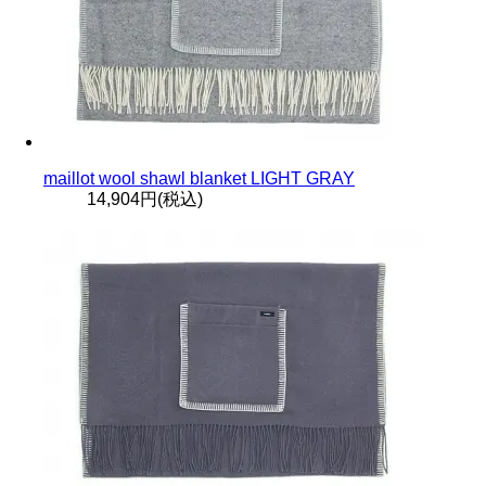
maillot wool shawl blanket LIGHT GRAY
14,904円(税込)