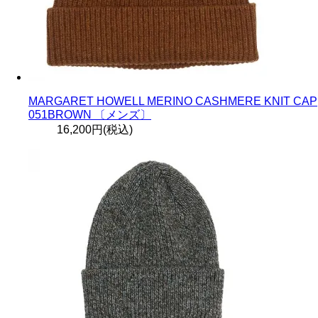
MARGARET HOWELL MERINO CASHMERE KNIT CAP
051BROWN 〔メンズ〕
16,200円(税込)