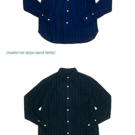
《maillot nel stripe stand shirts》