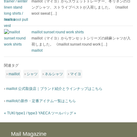
maillot（マイヨ）からスウェットトレーナー、冬リネンのロ
ングシャツ、ストライプベストが入荷しました。 《maillot
wool sweat […]
maillot
maillot sunset round work shirts
maillot（マイヨ）からサンセットシリーズの綿麻シャツが入
荷しました。 《maillot sunset round work […]
maillot
関連タグ
›
maillot
›
シャツ
›
ネルシャツ
›
マイヨ
›
maillot 公式取扱店｜ブランド紹介とラインナップはこちら
›
maillotの新作・定番アイテム一覧はこちら
«
TUKI type1 / type3
YAECA ツールバッグ
»
Mail Magazine