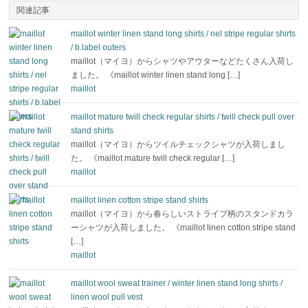
関連記事
maillot winter linen stand long shirts / nel stripe regular shirts
/ b.label outers
maillot（マイヨ）からシャツやアウターなどたくさん入荷し
ました。 《maillot winter linen stand long […]
maillot
maillot mature twill check regular shirts / twill check pull over
stand shirts
maillot（マイヨ）からツイルチェックシャツが入荷しまし
た。 《maillot mature twill check regular […]
maillot
maillot linen cotton stripe stand shirts
maillot（マイヨ）から春らしいストライプ柄のスタンドカラ
ーシャツが入荷しました。 《maillot linen cotton stripe stand
[…]
maillot
maillot wool sweat trainer / winter linen stand long shirts /
linen wool pull vest